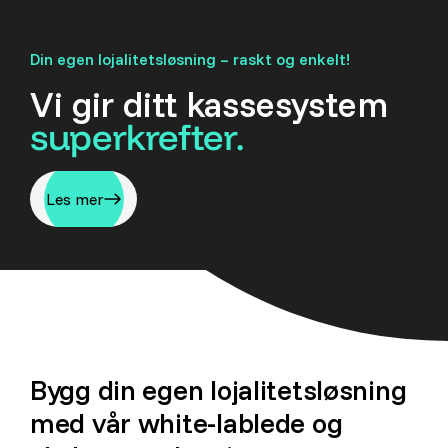
Din egen lojalitetsløsning – raskt og enkelt!
Vi gir ditt kassesystem
superkrefter.
Les mer
Bygg din egen lojalitetsløsning
med vår white-lablede og